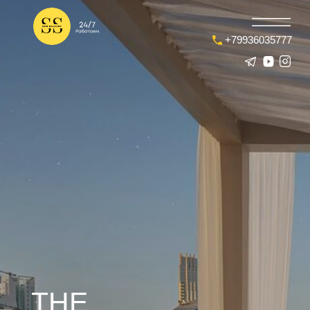
+79936035777
THE